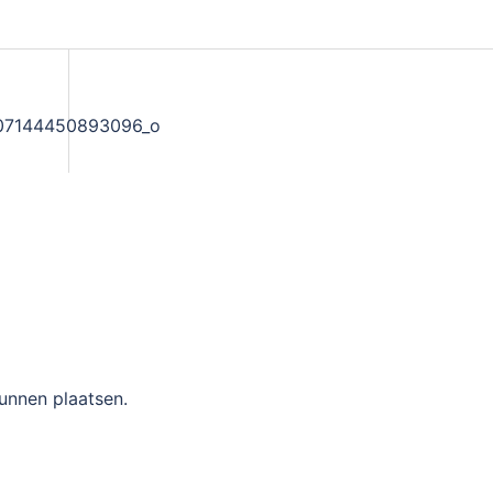
07144450893096_o
unnen plaatsen.