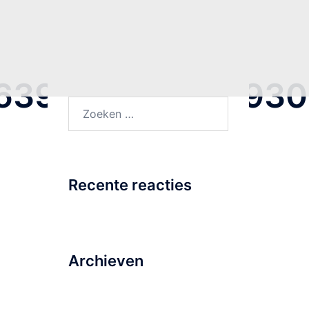
7639071444508930
Zoeken
naar:
Recente reacties
Archieven