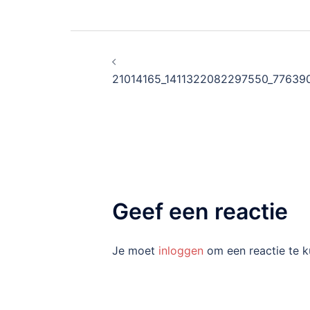
Bericht
navigatie
21014165_1411322082297550_77639
Geef een reactie
Je moet
inloggen
om een reactie te k