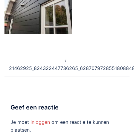
Bericht
navigatie
21462925_824322447736265_628707972855180884
Geef een reactie
Je moet
inloggen
om een reactie te kunnen
plaatsen.