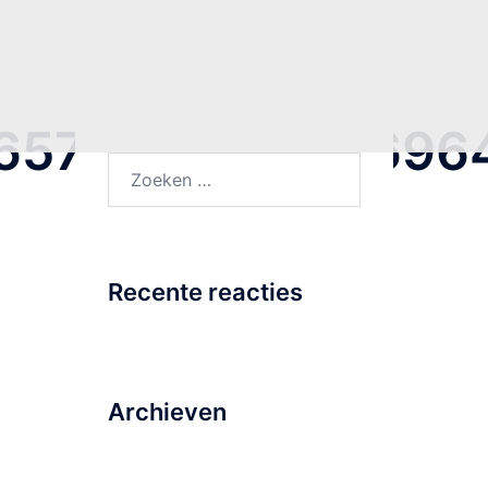
657441147404696
Zoeken
naar:
Recente reacties
Archieven