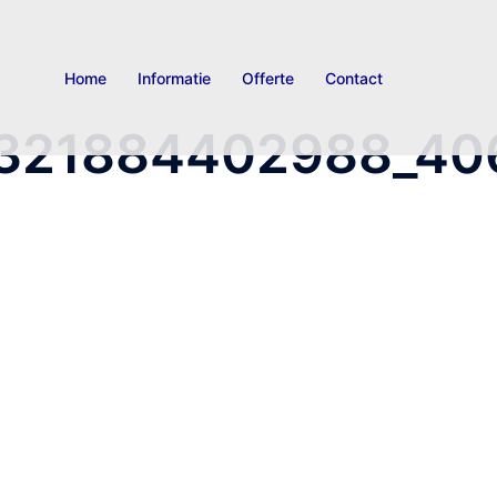
Home
Informatie
Offerte
Contact
4321884402988_40