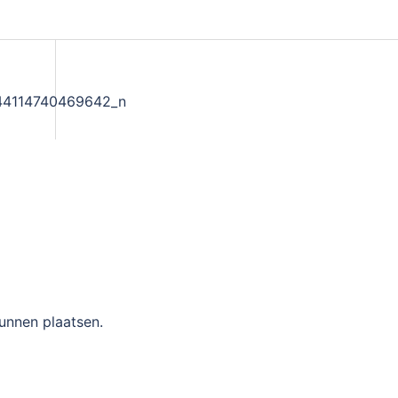
44114740469642_n
unnen plaatsen.