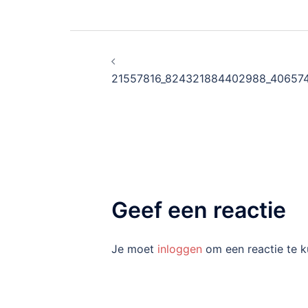
Bericht
navigatie
21557816_824321884402988_40657
Geef een reactie
Je moet
inloggen
om een reactie te k