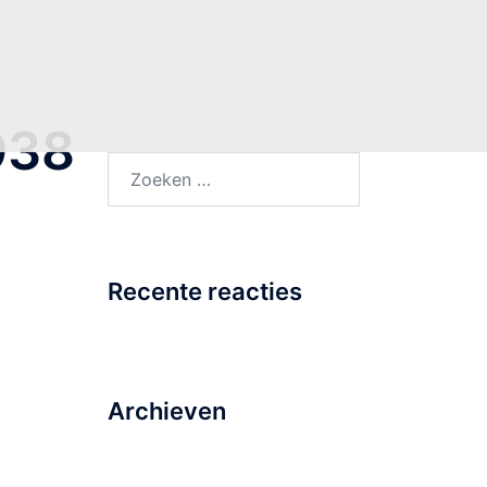
938396_n
Zoeken
naar:
Recente reacties
Archieven