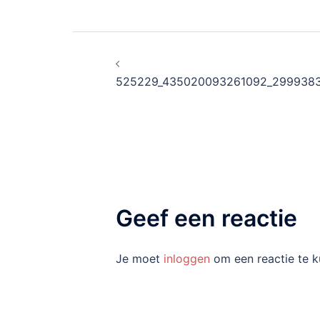
Bericht
navigatie
525229_435020093261092_299938
Geef een reactie
Je moet
inloggen
om een reactie te k