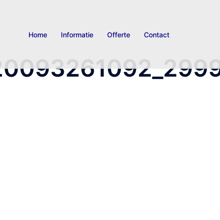
Home
Informatie
Offerte
Contact
20093261092_299