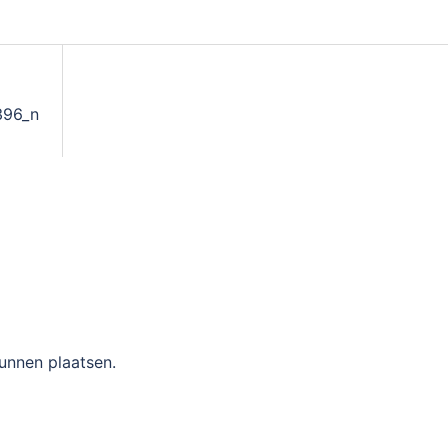
396_n
unnen plaatsen.