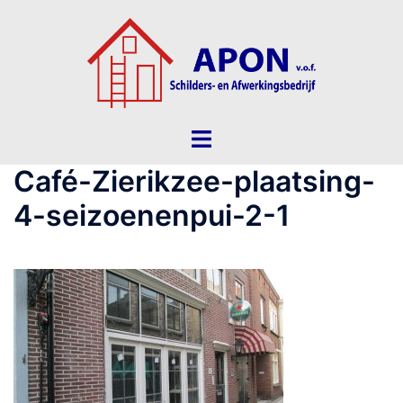
Ga
naar
de
inhoud
Toggle
menu
Café-Zierikzee-plaatsing-
4-seizoenenpui-2-1