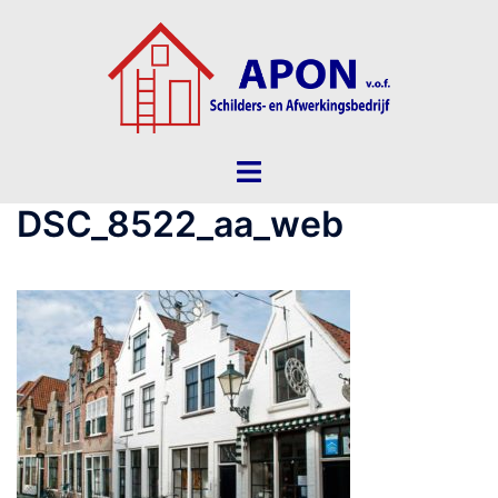
Ga
naar
de
inhoud
Toggle
menu
DSC_8522_aa_web