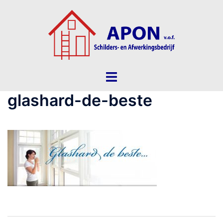
Ga
naar
de
inhoud
Toggle
menu
glashard-de-beste
Bericht