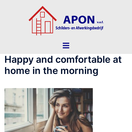
Ga
naar
de
inhoud
Toggle
menu
Happy and comfortable at
home in the morning