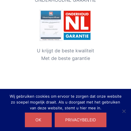
U krijgt de beste kwaliteit
Met de beste garantie
Wij gebruiken cookies om ervoor te zorgen dat onze website
zo soepel mogelijk draait. Als u doorgaat met het gebruiken
van deze website, stemt u hier mee in.
© 2026 Apon Schilders- & Afwerkingsbedrijf. Trots
OK
PRIVACYBELEID
aangedreven door
Sydney