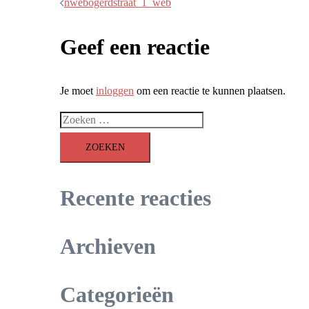
Bericht
nwebogerdstraat_1_web
navigatie
Geef een reactie
Je moet
inloggen
om een reactie te kunnen plaatsen.
Zoeken
naar:
Recente reacties
Archieven
Categorieën