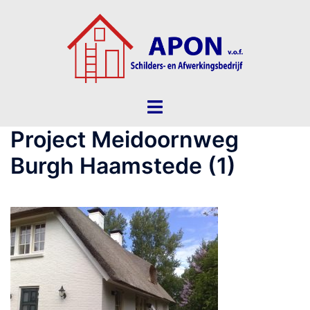
Ga
naar
de
inhoud
Toggle
menu
Project Meidoornweg
Burgh Haamstede (1)