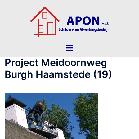
Ga
naar
de
inhoud
Toggle
menu
Project Meidoornweg
Burgh Haamstede (19)