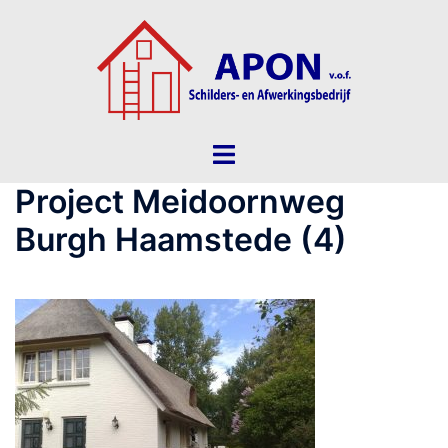
Ga
naar
de
inhoud
Toggle
menu
Project Meidoornweg
Burgh Haamstede (4)