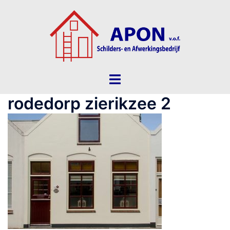
Ga
naar
de
inhoud
Toggle
menu
rodedorp zierikzee 2