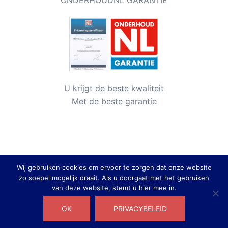
U krijgt de beste kwaliteit
Met de beste garantie
Wij gebruiken cookies om ervoor te zorgen dat onze website
zo soepel mogelijk draait. Als u doorgaat met het gebruiken
van deze website, stemt u hier mee in.
© 2026 Apon Schilders- & Afwerkingsbedrijf. Trots
OK
PRIVACYBELEID
aangedreven door
Sydney