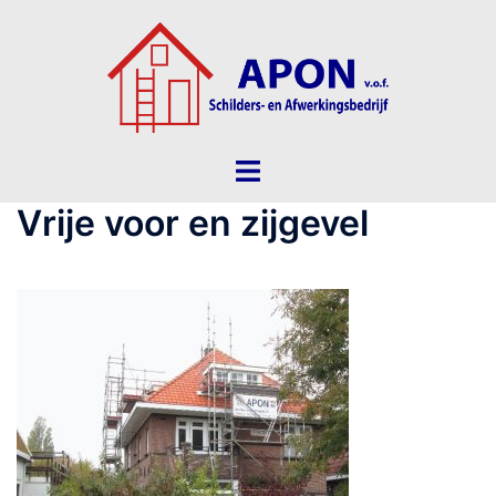
Ga
naar
de
inhoud
Toggle
menu
Vrije voor en zijgevel